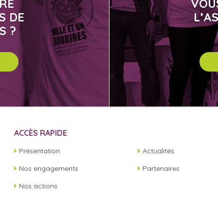
IRE
VOU
S DE
L’A
S ?
ACCÈS RAPIDE
Présentation
Actualités
Nos engagements
Partenaires
Nos actions